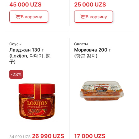
45 000
UZS
25 000
UZS
В корзину
В корзину
Соусы
Салаты
Лазджан 130 г
Морковча 200 г
(Lozijon, 다대기, 辣
(당근 김치)
子)
-23%
Первоначальная
Текущая
26 990
UZS
17 000
UZS
34 990
UZS