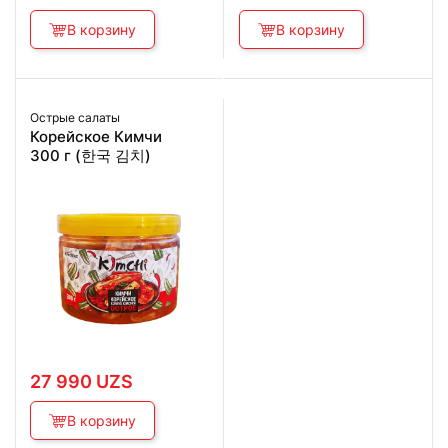
цена
цена:
составляла
26 990 UZS.
В корзину
34 990 UZS.
В корзину
Острые салаты
Корейское Кимчи
300 г (한국 김치)
27 990
UZS
В корзину