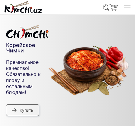
Лазджан –
уйгурское варенье
острое
Аромат сычуаньского
перца, бадьяна,
зеленого лука и
имбиря раскроет
вкус любого блюда
Купить