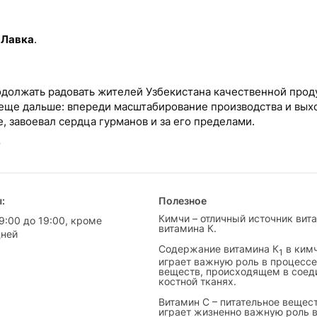
 Лавка
.
должать радовать жителей Узбекистана качественной проду
еще дальше: впереди масштабирование производства и выхо
, завоевал сердца гурманов и за его пределами.
:
Полезное
Кимчи – отличный источник вит
9:00 до 19:00, кроме
витамина К.
дней
Cодержание витамина К
в кимч
1
играет важную роль в процесс
веществ, происходящем в соед
костной тканях.
Витамин С – питательное вещест
играет жизненно важную роль 