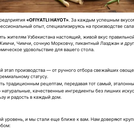
предприятия
«OFIYATLI HAYOT»
. За каждым успешным вкусом
ессиональный опыт, специализируясь на производстве сала
рить жителям Узбекистана настоящий, живой вкус правильно
Кимчи, Чимчи, сочную Морковчу, пикантный Лазджан и друг
мическое удовольствие для вашего стола.
 этап производства — от ручного отбора свежайших овощей
ремиальному статусу.
ь традиционным рецептам, передавая тот самый, эталонный
 натуральные, качественные ингредиенты без лишних искус
зу и радость в каждый дом.
й уровень, и мы стали еще ближе к вам. Нам доверяют кру
обом: